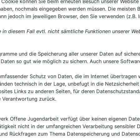
s Cookie können Sie beim erneuten Besuch unserer Website
haben, nochmals eingegeben werden müssen. Die meisten Bro
n jedoch im jeweiligen Browser, den Sie verwenden (z.B. In
e in diesem Fall evtl. nicht sämtliche Funktionen unserer We
ramme und die Speicherung aller unserer Daten auf sicheren
 Daten so gut wie möglich zu sichern. Auch unsere Softwar
umfassender Schutz von Daten, die im Internet übertragen 
änden technisch in der Lage, unbefugt in die Netzsicherhei
ites Links zu anderen Seiten, für deren Datenschutzstandar
he Verantwortung zurück.
erk Offene Jugendarbeit verfügt über keinen eigenen Date
tigkeit nicht in der umfangreichen Verarbeitung sensibler 
n und Rückfragen zum Thema Datenspeicherung und Datensch